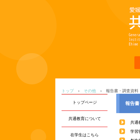
トップ
›
その他
›
報告書・調査資料
トップページ
報告書
共通教育について
共通
学習
在学生はこちら