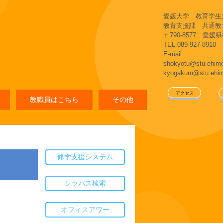
愛媛大学 教育学生
教育支援課 共通教
〒790-8577 愛
TEL 089-927-8910
E-mail
shokyotu@stu.eh
kyogakum@stu.eh
アクセス
教職員はこちら
その他
修学支援システム
シラバス検索
オフィスアワー